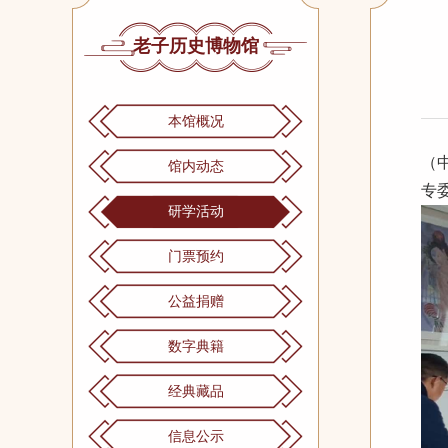
老子历史博物馆
本馆概况
（
馆内动态
专
研学活动
门票预约
公益捐赠
数字典籍
经典藏品
信息公示