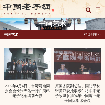
书画艺术
书画艺术
栏目列表
2002年4月4日，台湾河南同
原国务院副总理、国防部长
乡会会长张天佑一行在鹿邑
张爱萍委托李殿仁将军来老
老子纪念塔前合影
子故里参加94年中国鹿邑老
子国际学术会议