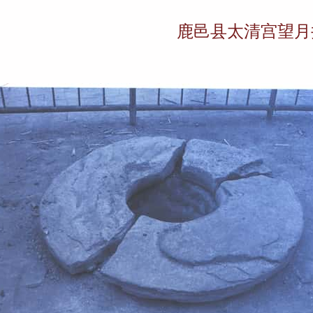
鹿邑县太清宫望月