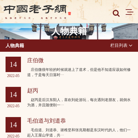
人物典籍
人物典籍
栏目列表
庄伯微
14
庄伯微很年轻的时候就迷上了道术，但是他不知道应该如何修
道，于是每天日落时···
2022-05
赵丙
14
赵丙是后汉东阳人，喜欢到处游玩，每次遇到老朋友，就倒水
为酒，并且随便削一···
2022-05
毛伯道与刘道恭
14
毛伯道、刘道恭、谢稚坚和张兆期都是东汉时代的人，他们一
起入王屋山学道，共···
2022-05