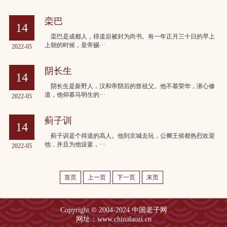
栾巴
14
栾巴是成都人，得道后被封为尚书。有一年正月三十日的早上
上朝的时候，皇帝赐···
2022-05
阴长生
14
阴长生是新野人，汉和帝阴后的曾祖父。他不慕荣华，潜心修
道，他仰慕马明生的···
2022-05
蓟子训
14
蓟子训是个得道的高人。他到京城去玩，公卿王侯都热烈欢迎
他，并且为他设宴，···
2022-05
首页
上一页
下一页
末页
Copyright © 2004-2024 中国老子网
网址：www.chinalaozi.cn