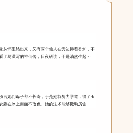
龙从怀里钻出来，又有两个仙人在旁边捧着香炉，不
了葛洪写的神仙传，日夜研读，于是油然生起···
预言她们母子都不长寿，于是她就努力学道，得了玉
躺在冰上而面不改色。她的法术能够搬动房舍···