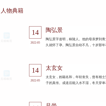
人物典籍
陶弘景
14
陶弘景字道明，秣陵人。他的母亲梦到青
2022-05
久就怀了孕。陶弘景自幼不凡，十岁那年看
太玄女
14
太玄女，姓颛名和，年轻丧失，曾有相士
2022-05
子的真传。成道后能入水不湿，冬天穿单衣
吕尚