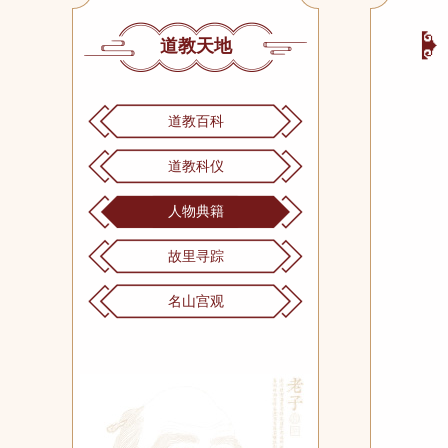
道教天地
道教百科
道教科仪
人物典籍
故里寻踪
名山宫观