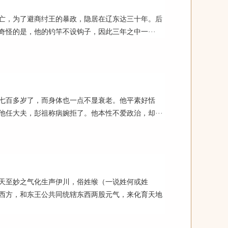
亡，为了避商纣王的暴政，隐居在辽东达三十年。后
怪的是，他的钓竿不设钩子，因此三年之中一···
七百多岁了，而身体也一点不显衰老。他平素好恬
任大夫，彭祖称病婉拒了。他本性不爱政治，却···
天至妙之气化生声伊川，俗姓缑（一说姓何或姓
西方，和东王公共同统辖东西两股元气，来化育天地