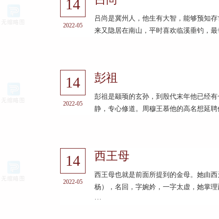
14
吕尚是冀州人，他生有大智，能够预知存
2022-05
来又隐居在南山，平时喜欢临溪垂钓，最奇
彭祖
14
彭祖是颛顼的玄孙，到殷代末年他已经有
2022-05
静，专心修道。周穆王慕他的高名想延聘他
西王母
14
西王母也就是前面所提到的金母。她由西
2022-05
杨），名回，字婉妗，一字太虚，她掌理
···