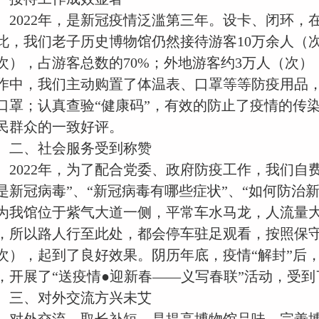
2022年，是新冠疫情泛滥第三年。设卡、闭环
此，我们
老子历史博物馆仍然接待游客
10万余人（
次），占游客总数的70%；外地游客约3万人（次）
作中，我们主动购置了体温表、口罩等等防疫用品
口罩；认真查验“健康码”，有效的防止了疫情的传
民群众的一致好评。
二、社会服务受到称赞
2022年，为了配合党委、政府防疫工作，我们自
是新冠病毒”、“新冠病毒有哪些症状”、“如何防治新
为我馆位于紫气大道一侧，平常车水马龙，人流量
，所以路人行至此处，都会停车驻足观看，按照保守
次），起到了良好效果。阴历年底，疫情“解封”后
，开展了“送疫情●迎新春——义写春联”活动，受
三、对外交流方兴未艾
对外交流，取长补短，是提高博物馆品味、完善