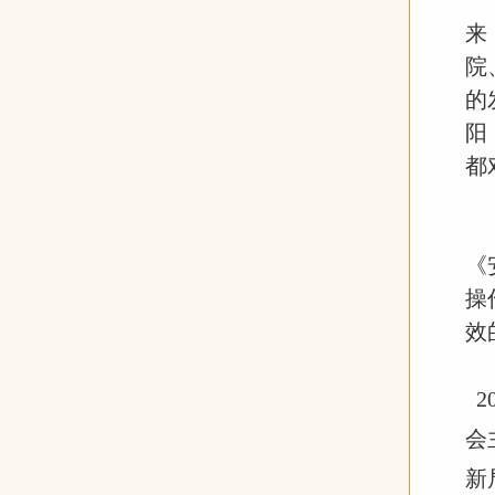
来
院
的
阳
都
《
操
效
2
会
新