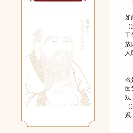
如
（
工
放
人
么
因
观
（
系