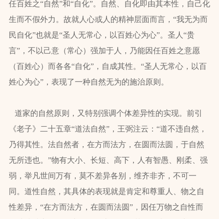
任百姓之“自然”和“自化”。自然、自化即由其本性，自己化
生而不假外力。故就人心或人的精神层面而言，“我无为而
民自化”也就是“圣人无常心，以百姓心为心”。圣人“贵
言”，不以己意（常心）强加于人，乃能因任百姓之意愿
（百姓心）而各各“自化”，自成其性。“圣人无常心，以百
姓心为心”，表现了一种自然无为的施治原则。
道家的自然原则，又特别强调个体差异性的实现。前引
《老子》二十五章“道法自然”，王弼注云：“道不违自然，
乃得其性。法自然者，在方而法方，在圆而法圆，于自然
无所违也。”物有大小、长短、高下，人有智愚、刚柔、强
弱，举凡世间万有，莫不差异各别，维齐非齐，不可一
同。道性自然，其具体的表现就是肯定和尊重人、物之自
性差异，“在方而法方，在圆而法圆”，因任万物之自性而