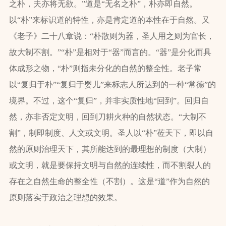
之朴，夫亦将无欲。”道是“无名之朴”，朴亦即自然。
以“朴”来标识道的特性，亦是肯定道的本性在于自然。又
《老子》二十八章说：“朴散则为器，圣人用之则为官长，
故大制不割。”“朴”是相对于“器”而言的。“器”是分化而具
体成形之物，“朴”则指未分化的自然的整全性。老子常
以“复归于朴”“复归于婴儿”来标志人所达到的一种“常德”的
境界。不过，这个“复归”，并非实质性地“回到”。回归自
然，亦非否定文明，回到刀耕火种的自然状态。“大制不
割”，制即制度、人文或文明。圣人以“朴”莅天下，即以自
然的原则治理天下，其所能达到的最理想的制度（大制）
或文明，就是要保持文明与自然的连续性，而不割裂人的
存在之自然生命的整全性（不割）。这是“道”作为自然的
原则落实于政治之理想的效果。