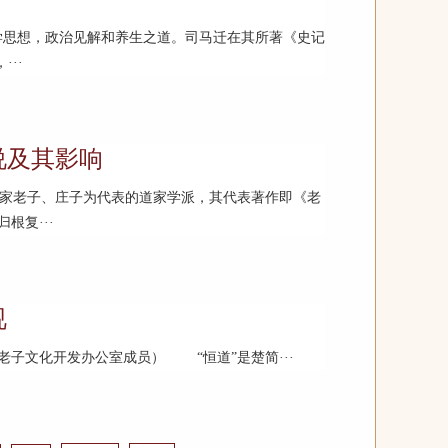
思想，政治见解和养生之道。司马迁在其所著《史记
··
说及其影响
家老子、庄子为代表的道家学派，其代表著作即《老
根复···
视
子文化开发办公室成员） “恒道”是楚简···