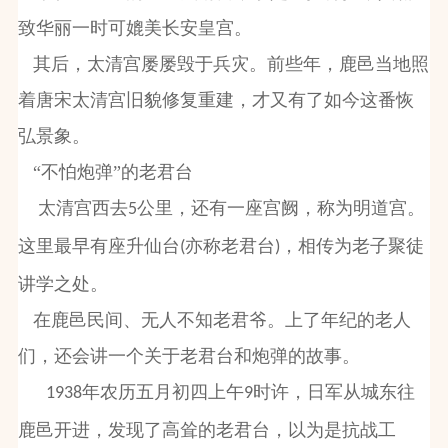
致华丽一时可媲美长安皇宫。
其后，太清宫屡屡毁于兵灾。前些年，鹿邑当地照
着唐宋太清宫旧貌修复重建，才又有了如今这番恢
弘景象。
“不怕炮弹”的老君台
太清宫西去
公里，还有一座宫阙，称为明道宫。
5
这里最早有座升仙台
亦称老君台
，相传为老子聚徒
(
)
讲学之处。
在鹿邑民间、无人不知老君爷。上了年纪的老人
们，还会讲一个关于老君台和炮弹的故事。
年农历五月初四上午
时许，日军从城东往
1938
9
鹿邑开进，发现了高耸的老君台，以为是抗战工