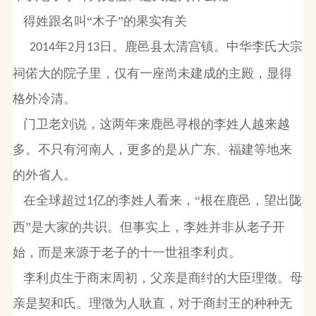
得姓跟名叫“木子”的果实有关
年
月
日。鹿邑县太清宫镇。中华李氏大宗
2014
2
13
祠偌大的院子里，仅有一座尚未建成的主殿，显得
格外冷清。
门卫老刘说，这两年来鹿邑寻根的李姓人越来越
多。不只有河南人，更多的是从广东、福建等地来
的外省人。
在全球超过
亿的李姓人看来，“根在鹿邑，望出陇
1
西”是大家的共识。但事实上，李姓并非从老子开
始，而是来源于老子的十一世祖李利贞。
李利贞生于商末周初，父亲是商纣的大臣理徵。母
亲是契和氏。理徵为人耿直，对于商封王的种种无