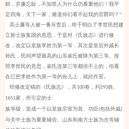
财，弃廉忘耻，不知世人为什么仍看重他们！我平
定四海，天下一家，难道你们看不起我的官爵吗？”
高士廉等人被一番斥责后，终于明白了李世民想建
立新士族集团的意思，于是对《氏族志》进行修
改，改定以皇族李姓为第一等，其次是皇后外戚长
孙氏，民间声望最高的山东崔氏被降为第三等。按
照李世民的意思，崔氏连第三等都排不上的，但看
在已把李姓作为第一等的份儿上，就此作罢。
经修改定稿的《氏族志》，共
卷，列
姓、
100
293
家，所引定的士
1651
族等级，造成一个以皇族宗室为首、功臣
包括外戚
(
)
与关中士族为重要辅佐、山东和南方士族为次等辅