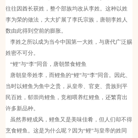
往往因酋长获姓，整个部族均改从李姓。这种以姓
李为荣的做法，大大扩展了李氏宗族，唐朝李姓人
数由此得到空前的膨胀。
李姓之所以成为当今中国第一大姓，与唐代广泛赐
姓密不可分。
“鲤”与“李”同音，唐朝禁食鲤鱼
唐朝皇帝姓李，而鲤鱼的“鲤”与“李”同音。因此、
当时以鲤鱼为鱼中之贵，从皇帝、官吏、贵族到平
民百姓，郁崇尚鲤鱼，竞相喂养红鲤鱼，还繁育出
许多新品种。
虽然养鲤成风，鲤鱼又是美味佳肴，但人们却不得
烹食鲤鱼。这是为什么呢？因为“鲤”与皇帝的姓同