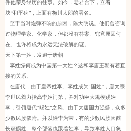
件他亲身经历的往事。如今，老君台下，立着一
块“和平碑”，上面有梅川太郎的署名。
至于当时炮弹不响的原因，陈大明说。他们曾咨询
过物理学家、化学家，但都没有答案。究竟原因何
在、也许将成为永远无法破解的谜。
天下第一姓，发遍于唐朝
李姓缘何成为中国第一大姓？这和李唐王朝有着直
接的关系。
在唐代，由于皇帝姓李。李姓成为“国姓”，唐太宗
李世民着力抬高李姓门第，并对功臣大规模赐姓
李，引领唐代“赐姓”之风。由于大唐国力强盛，众多
少数民族依附。并以姓李为荣，有的少数民族因酋
长获赐姓。整个部落也跟着姓李，导致李姓人口急