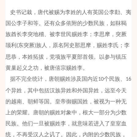
史书记栽，唐代被赐为李姓的人有英国公李勣、夷
国公李子和等。还有众多依附的少数民族，如靺鞨
族酋长李突地稽、被李世民赐姓李；李思摩，突厥
颉利
东突厥
族人，原名阿史那思摩，赐姓李氏；李
(
)
思恭，本姓拓拔，党项族平夏部首领。以参与镇压
黄巢起义之功，被唐僖宗赐姓李。
据不完全统计，唐朝赐姓涉及国内近
个民族、
10
16
个异姓，其中包括汉族异姓和外国异姓，远至今天
的越南、朝鲜等国。皇帝御赐国姓，被视为一种无
上的荣耀。唐朝的赐姓对象中，根大一部分为少数
民族。他们一旦被赐姓李，就意味若进入了皇室血
统，不再受汉人之讥了。因此，内附的少数民族，