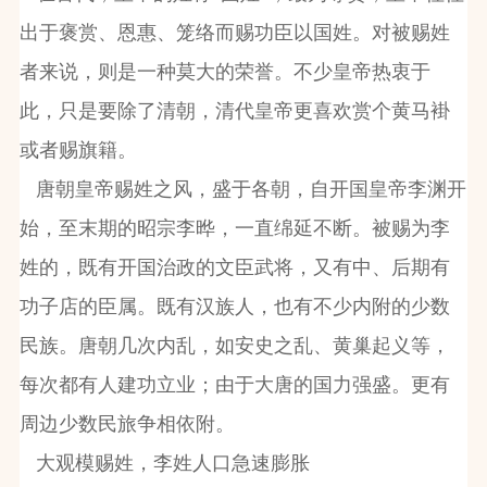
出于褒赏、恩惠、笼络而赐功臣以国姓。对被赐姓
者来说，则是一种莫大的荣誉。不少皇帝热衷于
此，只是要除了清朝，清代皇帝更喜欢赏个黄马褂
或者赐旗籍。
唐朝皇帝赐姓之风，盛于各朝，自开国皇帝李渊开
始，至末期的昭宗李晔，一直绵延不断。被赐为李
姓的，既有开国治政的文臣武将，又有中、后期有
功子店的臣属。既有汉族人，也有不少内附的少数
民族。唐朝几次内乱，如安史之乱、黄巢起义等，
每次都有人建功立业；由于大唐的国力强盛。更有
周边少数民旅争相依附。
大观模赐姓，李姓人口急速膨胀