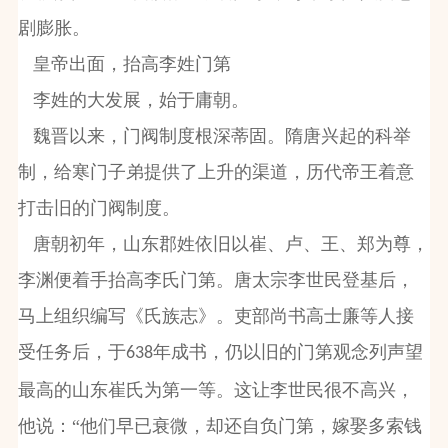
剧膨胀。
皇帝出面，抬高李姓门第
李姓的大发展，始于庸朝。
魏晋以来，门阀制度根深蒂固。隋唐兴起的科举
制，给寒门子弟提供了上升的渠道，历代帝王着意
打击旧的门阀制度。
唐朝初年，山东郡姓依旧以崔、卢、王、郑为尊，
李渊便着手抬高李氏门第。唐太宗李世民登基后，
马上组织编写《氏族志》。吏部尚书高士廉等人接
受任务后，于
年成书，仍以旧的门第观念列声望
638
最高的山东崔氏为第一等。这让李世民很不高兴，
他说：“他们早已衰微，却还自负门第，嫁娶多索钱