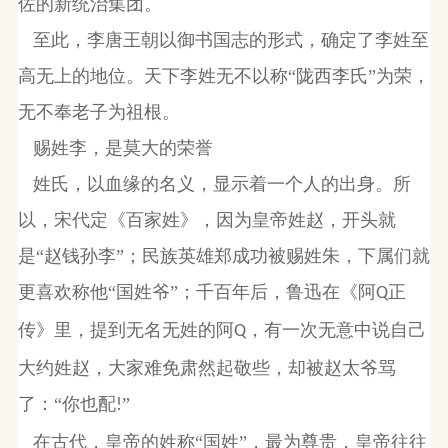
佐的新统治集团。
至此，李唐王朝以御书国志的形式，确定了李姓至
高无上的地位。天下李姓无不以称“陇西李氏”为荣，
无不奉老子为祖根。
赐姓李，是莫大的荣誉
姓氏，以血缘的名义，显示着一个人的出身。所
以，宋代定《百家姓》，因为皇帝姓赵，开头就
是“赵钱孙李”；民族英雄郑成功被赐姓朱，下属们就
更喜欢称他“国姓爷”；千百年后，鲁迅在《阿
正
Q
传》里，提到无名无姓的阿
，有一次无意中说自己
Q
大约姓赵，大家难免肃然起敬些，却被赵太爷骂
了：“你也配
”
!
在古代，皇帝的姓称“国姓”，最为尊贵，皇帝往往