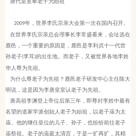
唐代皇室奉老子为始祖
年，世界李氏宗亲大会第一次在国内召开。
2009
在世界李氏宗亲总会理事长李常盛看来，会址选在
鹿邑，一个重要的原因是，鹿邑是李利贞十一代世
孙老子
李耳
的出生地。而老子，又被世界各地李姓
(
)
华人尊为先祖。
为什么尊老子为先祖？鹿邑老子研发中心主任陈大
明说，这是因为李唐皇室认老子为先祖。
唐高祖李渊登上帝位后第三年，即尊封李姓中最有
名望的道家学派创始人老子为始祖，以老子庙为太
庙。他的继任皇位的儿子、孙子，也纷纷前往老子
庙祭祖。老子的庙庭太清宫，于是一扩再扩，其精