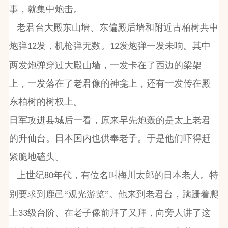
事，就集中炮击。
老君台大殿东山墙、东偏殿后墙和附近古柏树共中
炮弹
发，机枪弹无数。
发炮弹一发未响。其中
12
12
两发炮弹穿过大殿山墙，一发卡在了西边的梁架
上，一发落在了老君像的神龛上，还有一发传在殿
东柏树的树权上。
日军攻进县城后一看，原来早先炮轰的是太上老君
的升仙台。日本国内也供奉老子。于是他们吓得赶
紧脆地磕头。
上世纪
年代，有位名叫梅川太郎的日本老人。特
80
别要求到鹿邑“观光游览”。他来到老君台，蹒跚着爬
上
级台阶、在老子像前拜了又拜，向旁人讲了这
33