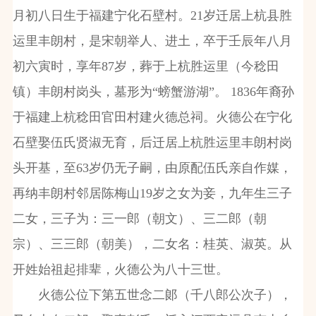
月初八日生于福建宁化石壁村。
21
岁迁居上杭县胜
运里丰朗村，是宋朝举人、进土，卒于壬辰年八月
初六寅时，享年
87
岁，葬于上杭胜运里（今稔田
镇）丰朗村岗头，墓形为“螃蟹游湖”。
1836
年裔孙
于福建上杭稔田官田村建火德总祠。火德公在宁化
石壁娶伍氏贤淑无育，后迁居上杭胜运里丰朗村岗
头开基，至
63
岁仍无子嗣，由原配伍氏亲自作媒，
再纳丰朗村邻居陈梅山
19
岁之女为妾，九年生三子
二女，三子为：三一郎（朝文）、三二郎（朝
宗）、三三郎（朝美），二女名：桂英、淑英。从
开姓始祖起排辈，火德公为八十三世。
火德公位下第五世念二郞（千八郎公次子），