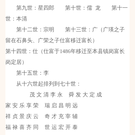
第九世：星四郎 第十世：儒
龙 第十一
世：本清
第十二世：宗明 第十三世：广（广瑛之子
留在石鼻头、广荣之子仕富移迁富长）
第十四世：仕（仕富于
1486
年移迁至本县镇岗富长
岗定居）
第十五世：李
从十六世起排列到七十世：
茂
文
清
李
永
舜
发
大
定
成
家
安
乐
享
荣
瑞
启
昌
明
远
祥
贞
景
庆
云
奇
才
充
宰
辅
福
禄
喜
齐
同
世
运
宏
开
泰