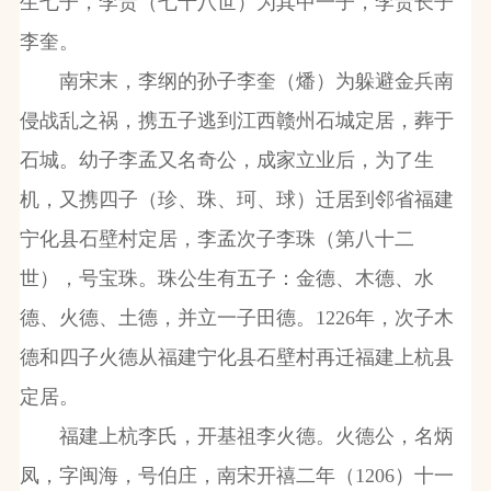
生七子，李贵（七十八世）为其中一子，李贵长子
李奎。
南宋末，李纲的孙子李奎（燔）为躲避金兵南
侵战乱之祸，携五子逃到江西赣州石城定居，葬于
石城。幼子李孟又名奇公，成家立业后，为了生
机，又携四子（珍、珠、珂、球）迁居到邻省福建
宁化县石壁村定居，李孟次子李珠（第八十二
世），号宝珠。珠公生有五子：金德、木德、水
德、火德、土德，并立一子田德。
1226
年，次子木
德和四子火德从福建宁化县石壁村再迁福建上杭县
定居。
福建上杭李氏，开基祖李火德。火德公，名炳
凤，字闽海，号伯庄，南宋开禧二年（
1206
）十一