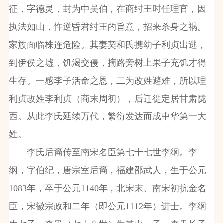
征，字德灵，封为中吴伯，在商纣王时任理官，因
执法如山，忤逆昏君纣王的旨意，招来杀身之祸。
家族面临株连危险。其妻契和氏携幼子利贞出逃，
到伊侯之墟，饥渴交侵，摘路旁树上果子充饥才得
生存。一感李子活命之恩，二为改姓避难，所以理
利贞改姓李利贞（商末周初），后迁徙定居甘肃陇
西。从此李氏延续万代，繁衍发达而成中华第一大
姓。
李氏后裔传至南宋名臣第七十七世李纲。李
纲，字伯纪，唐宗室后裔，福建邵武人，生于公元
1083
年，卒于公元
1140
年，北宋末、南宋初抗金名
臣，宋徽宗政和二年（即公元
1112
年）进士。李纲