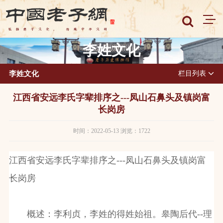
李姓文化
李姓文化
栏目列表
江西省安远李氏字辈排序之---凤山石鼻头及镇岗富
长岗房
时间：2022-05-13 浏览：1722
江西省安远李氏字辈排序之
---
凤山石鼻头及镇岗富
长岗房
概述：李利贞，李姓的得姓始祖。皋陶后代
--
理