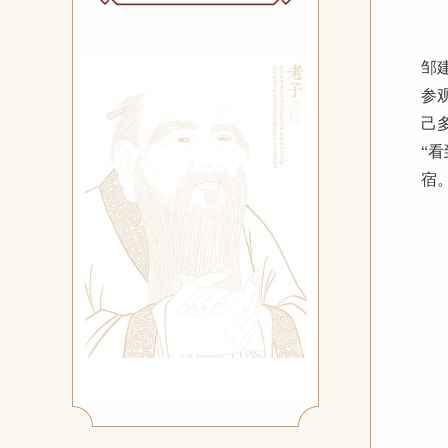
邹
参
己
“
宿