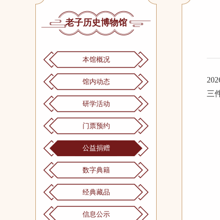
老子历史博物馆
本馆概况
2
馆内动态
三
研学活动
门票预约
公益捐赠
数字典籍
经典藏品
信息公示