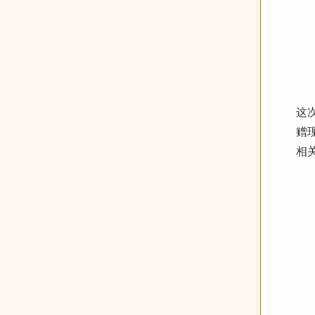
这
赠
相