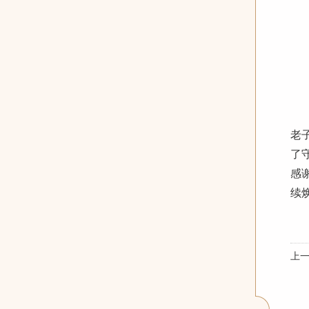
老
了
感
续
上