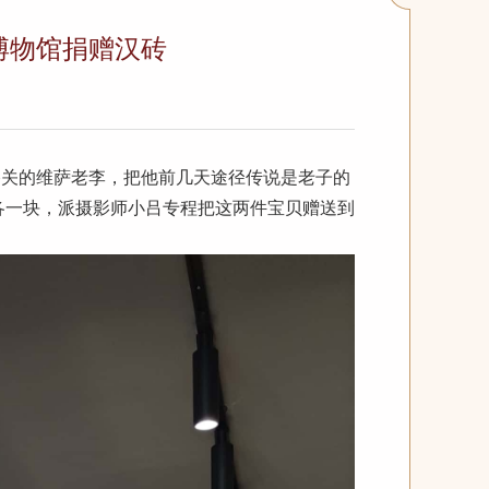
博物馆捐赠汉砖
函谷关的维萨老李，把他前几天途径传说是老子的
各一块，派摄影师小吕专程把这两件宝贝赠送到