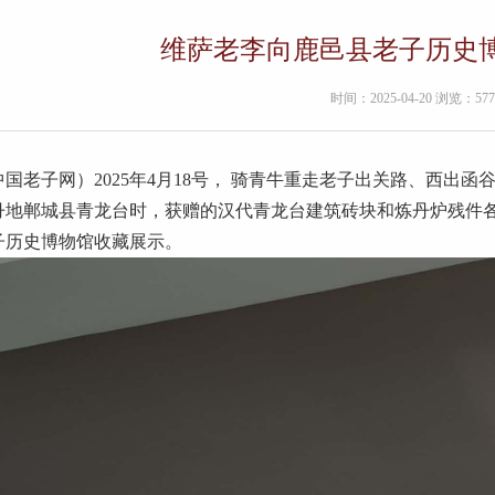
维萨老李向鹿邑县老子历史
时间：2025-04-20 浏览：577
中国老子网）2025年4月18号， 骑青牛重走老子出关路、西出
丹地郸城县青龙台时，获赠的汉代青龙台建筑砖块和炼丹炉残件
子历史博物馆收藏展示。