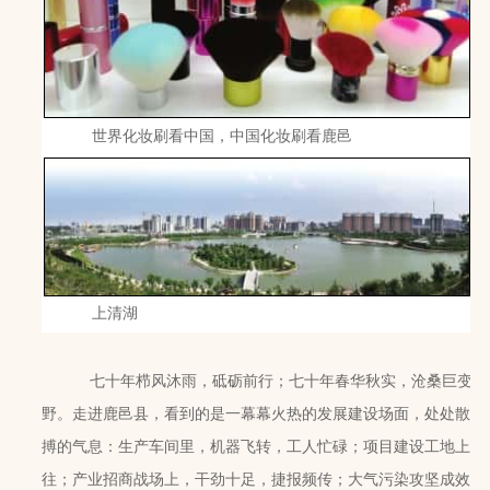
世界化妆刷看中国，中国化妆刷看鹿邑
上清湖
七十年栉风沐雨，砥砺前行；七十年春华秋实，沧桑巨变。
野。走进鹿邑县，看到的是一幕幕火热的发展建设场面，处处散发
搏的气息：生产车间里，机器飞转，工人忙碌；项目建设工地上，
往；产业招商战场上，干劲十足，捷报频传；大气污染攻坚成效显