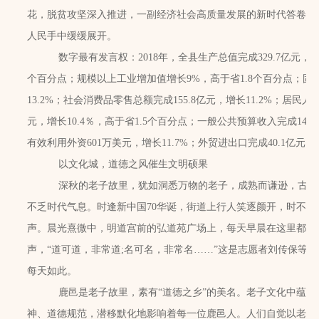
花，脱贫攻坚深入推进，一副经济社会高质量发展的新时代答卷在
人民手中缓缓展开。
数字最有发言权：2018年，全县生产总值完成329.7亿元，增长
个百分点；规模以上工业增加值增长9%，高于省1.8个百分点；固
13.2%；社会消费品零售总额完成155.8亿元，增长11.2%；居民人均
元，增长10.4％，高于省1.5个百分点；一般公共预算收入完成14.2
有效利用外资601万美元，增长11.7%；外贸进出口完成40.1亿元，增
以文化城，道德之风催生文明硕果
深秋的老子故里，犹如洞悉万物的老子，成熟而谦逊，古朴
不乏时代气息。时逢新中国70华诞，街道上行人笑逐颜开，时不时
声。晨光熹微中，明道宫前的弘道苑广场上，每天早晨在这里都会
声，“道可道，非常道;名可名，非常名……”这是志愿者刘传保等
每天如此。
鹿邑是老子故里，素有“道德之乡”的美名。老子文化中蕴含
神、道德规范，潜移默化地影响着每一位鹿邑人。人们自觉以老子