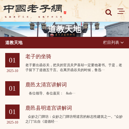
道教天地
道教天地
栏目列表
老子的坐骑
01
老子要出函谷关，把关的官员关尹喜却一定要他著书。于是，老
子留下了道德五千言。在离开函谷关的时候，鲁迅···
2025-10
鹿邑太清宫讲解词
01
各位领导、各位嘉宾： &nb···
2025-10
鹿邑县明道宫讲解词
01
众妙之门牌坊：众妙之门牌坊明道宫的标志性建筑之一。“众妙
之门”出自《道德经···
2025-10