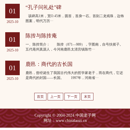
“孔子问礼处”碑
01
该碑高1米，宽O.45米，圆首，首身一石。首刻二龙戏珠，边饰
图案，明代万历···
2025-10
陈抟与陈抟庵
01
一、陈抟简介： 陈抟（871—989），字图南，自号扶摇子。
五代亳州真源人，今河南鹿邑太清宫镇陈竹···
2025-10
鹿邑：商代的古长国
01
鹿邑，曾经诞生了我国古代伟大的哲学家老子，而在商代，它还
是商代的封国——长国。 1997年，河南省···
2025-10
首页
上一页
下一页
末页
Copyright © 2004-2024 中国老子网
网址：www.chinalaozi.cn