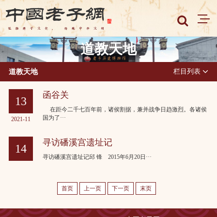
道教天地
道教天地
栏目列表
函谷关
13
在距今二千七百年前，诸侯割据，兼并战争日趋激烈。各诸侯
国为了···
2021-11
寻访磻溪宫遗址记
14
寻访磻溪宫遗址记邱 锋 2015年6月20日···
2022-05
首页
上一页
下一页
末页