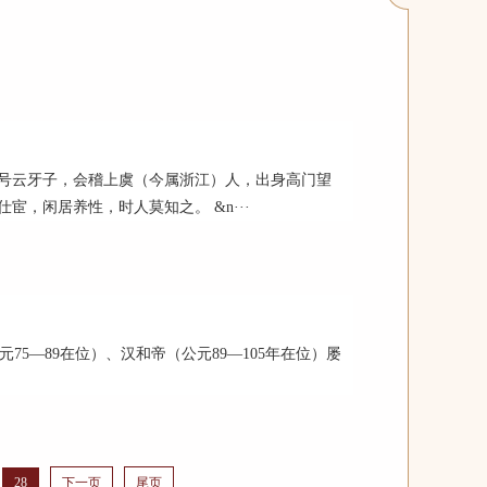
号云牙子，会稽上虞（今属浙江）人，出身高门望
宦，闲居养性，时人莫知之。 &n···
5—89在位）、汉和帝（公元89—105年在位）屡
28
下一页
尾页