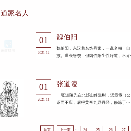
道家名人
魏伯阳
01
魏伯阳，东汉着名炼丹家，一说名翱，自
2021-12
族。世袭簪缨，但魏伯阳生性好道，不肯仕
张道陵
01
张道陵先在北邙山修道时，汉章帝（公元7
2021-11
诏而不应，后得黄帝九鼎丹经，修炼于···
首页
上一页
···
24
25
26
27