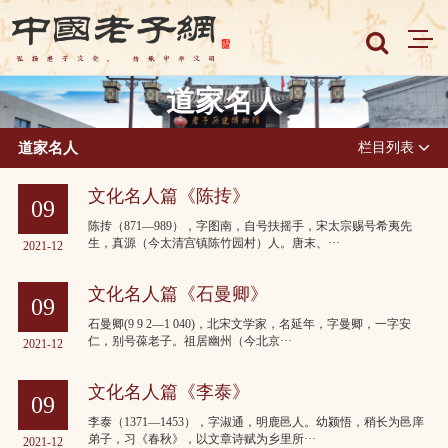
道家名人
道家名人
栏目列表
文化名人篇《陈抟》
09
陈抟（871—989），字图南，自号扶摇手，宋太宗赐号希夷先
生，真源（今太清宫镇陈竹园村）人。唐末、···
2021-12
文化名人篇《石曼卿》
09
石曼卿(9 9 2—1 040)，北宋文学家，名延年，字曼卿，一字安
仁，别号葆老子。祖居幽州（今北京···
2021-12
文化名人篇《李泰》
09
李泰（1371—1453），字淑通，明鹿邑人。幼颍悟，稍长为邑庠
弟子，习《春秋》，以文章诗赋为乡里所···
2021-12