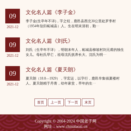
文化名人篇《李子金》
09
李子金(生卒年不详)，字之铉，鹿邑县西北30公里处罗李村
（1954年划归柘城县）人。生在明末清初，勤···
2021-12
文化名人篇《刘氏》
09
刘氏（生卒年不详），明朝末年人，柘城县柳坡村刘元甫的独生
女儿。母杜氏早亡，祖母沈氏抚养长大。沈氏为明···
2021-12
文化名人篇《夏天朗》
09
夏天朗（18.8—1929），字宏运，以字行，鹿邑辛集镇夏楼村
人。夏天朗精于丹青，幼年家贫，早年的生···
2021-12
首页
上一页
下一页
末页
Copyright © 2004-2024 中国老子网
网址：www.chinalaozi.cn