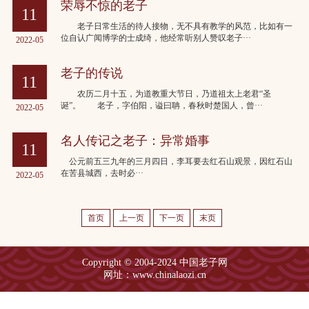
荣辱不惊的老子
11
老子日常生活的待人接物，无不具有教学的风范，比如有一
位自认广闻博学的士成绮，他经常听别人赞叹老子···
2022-05
老子的传说
11
农历二月十五，为道教重大节日，乃道祖太上老君“圣
诞”。 老子，字伯阳，谥曰聃，春秋时楚国人，曾···
2022-05
名人传记之老子：异常婚事
11
公元前五三九年的三月四日，李耳要去红石山观景，因红石山
在苦县城西，去时必···
2022-05
首页
上一页
下一页
末页
Copyright © 2004-2024 中国老子网
网址：www.chinalaozi.cn