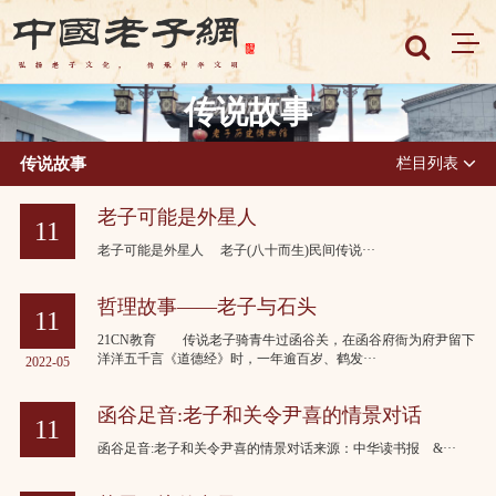
传说故事
传说故事
栏目列表
老子可能是外星人
11
老子可能是外星人 老子(八十而生)民间传说···
2022-05
哲理故事——老子与石头
11
21CN教育 传说老子骑青牛过函谷关，在函谷府衙为府尹留下
洋洋五千言《道德经》时，一年逾百岁、鹤发···
2022-05
函谷足音:老子和关令尹喜的情景对话
11
函谷足音:老子和关令尹喜的情景对话来源：中华读书报 &···
2022-05