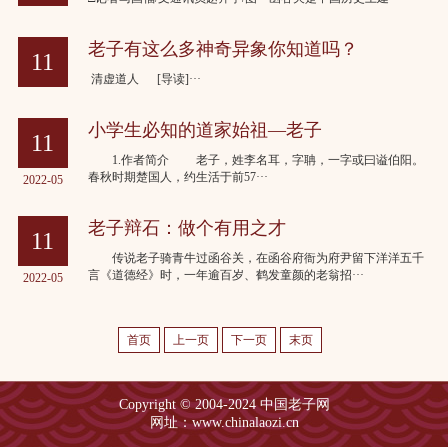
2022-05
老子有这么多神奇异象你知道吗？
11
清虚道人 [导读]···
2022-05
小学生必知的道家始祖—老子
11
1.作者简介 老子，姓李名耳，字聃，一字或曰谥伯阳。
春秋时期楚国人，约生活于前57···
2022-05
老子辩石：做个有用之才
11
传说老子骑青牛过函谷关，在函谷府衙为府尹留下洋洋五千
言《道德经》时，一年逾百岁、鹤发童颜的老翁招···
2022-05
首页
上一页
下一页
末页
Copyright © 2004-2024 中国老子网
网址：www.chinalaozi.cn