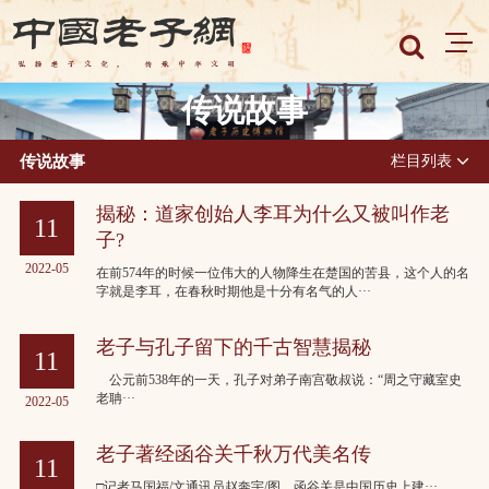
传说故事
传说故事
栏目列表
揭秘：道家创始人李耳为什么又被叫作老
11
子?
2022-05
在前574年的时候一位伟大的人物降生在楚国的苦县，这个人的名
字就是李耳，在春秋时期他是十分有名气的人···
老子与孔子留下的千古智慧揭秘
11
公元前538年的一天，孔子对弟子南宫敬叔说：“周之守藏室史
老聃···
2022-05
老子著经函谷关千秋万代美名传
11
□记者马国福/文通讯员赵奔宇/图 函谷关是中国历史上建···