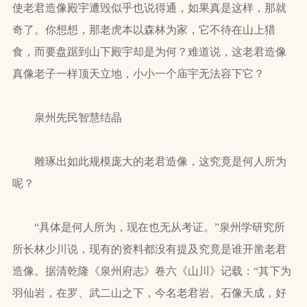
使老君造像殿宇遭毁似乎也说得通，如果真是这样，那就
奇了。你想想，那老虎本以森林为家，它不待在山上猎
食，而要盘踞到山下殿宇却是为何？难道说，这老君造像
真像老子一样顶天立地，小小一个庙宇无法容下它？
泉州先民智慧结晶
雕琢出如此规模庞大的老君造像，这究竟是何人所为
呢？
“具体是何人所为，现在也无从考证。”泉州学研究所
所长林少川说，现有的资料都没有提及究竟是谁开凿老君
造像。据清乾隆《泉州府志》卷六《山川》记载：“其下为
羽仙岩，在罗、武二山之下，今名老君岩。石像天成，好