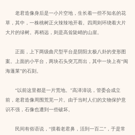
老君造像身后是一小片空地，生长着一些不知名的花
草，其中，一株桃树正火辣辣地开着。四周则环绕着大片
大片的绿树。再稍远，则是高耸陡峭的山崖。
正面，上下两级曲尺型平台是阴阳太极八卦的变形图
案。上面的小平台，两块石头突兀而出，其中一块上有“闽
海蓬莱”的石刻。
“以前这里都是一片荒地。”高泽漳说，管委会成立
前，老君造像周围荒芜一片。由于当时人们的文物保护意
识不强，石像也遭到一些破坏。
民间有俗语说，“摸着老君鼻，活到一百二”，于是常