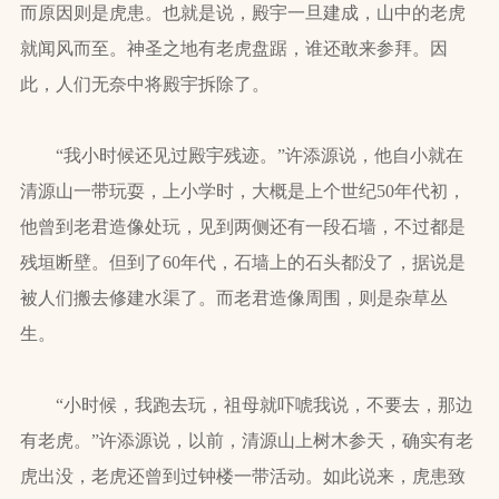
而原因则是虎患。也就是说，殿宇一旦建成，山中的老虎
就闻风而至。神圣之地有老虎盘踞，谁还敢来参拜。因
此，人们无奈中将殿宇拆除了。
“我小时候还见过殿宇残迹。”许添源说，他自小就在
清源山一带玩耍，上小学时，大概是上个世纪50年代初，
他曾到老君造像处玩，见到两侧还有一段石墙，不过都是
残垣断壁。但到了60年代，石墙上的石头都没了，据说是
被人们搬去修建水渠了。而老君造像周围，则是杂草丛
生。
“小时候，我跑去玩，祖母就吓唬我说，不要去，那边
有老虎。”许添源说，以前，清源山上树木参天，确实有老
虎出没，老虎还曾到过钟楼一带活动。如此说来，虎患致