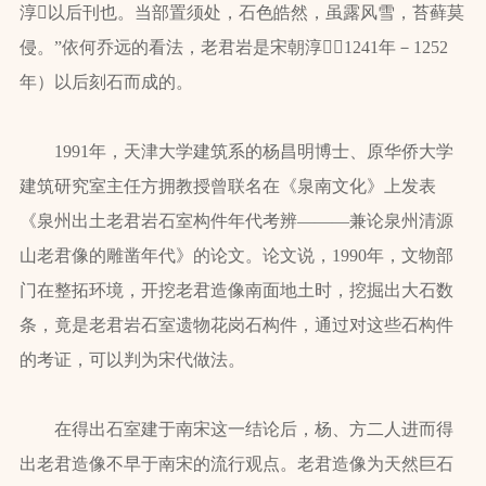
淳以后刊也。当部置须处，石色皓然，虽露风雪，苔藓莫
侵。”依何乔远的看法，老君岩是宋朝淳（1241年－1252
年）以后刻石而成的。
1991年，天津大学建筑系的杨昌明博士、原华侨大学
建筑研究室主任方拥教授曾联名在《泉南文化》上发表
《泉州出土老君岩石室构件年代考辨———兼论泉州清源
山老君像的雕凿年代》的论文。论文说，1990年，文物部
门在整拓环境，开挖老君造像南面地土时，挖掘出大石数
条，竟是老君岩石室遗物花岗石构件，通过对这些石构件
的考证，可以判为宋代做法。
在得出石室建于南宋这一结论后，杨、方二人进而得
出老君造像不早于南宋的流行观点。老君造像为天然巨石