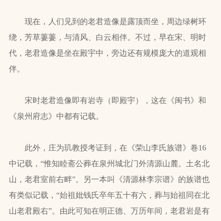
现在，人们见到的老君造像是露顶而坐，周边绿树环
绕，芳草萋萋，与清风、白云相伴。不过，早在宋、明时
代，老君造像是坐在殿宇中，旁边还有规模庞大的道观相
伴。
宋时老君造像即有岩寺（即殿宇），这在《闽书》和
《泉州府志》中都有记载。
此外，庄为玑教授考证到，在《荣山李氏族谱》卷16
中记载，“惟知睦斋公葬在泉州城北门外清源山麓。土名北
山，老君室前右畔”。另一本叫《清源林李宗谱》的族谱也
有类似记载，“始祖妣钱氏卒年五十有六，葬与始祖同在北
山老君殿右”。由此可知在明正德、万历年间，老君岩是有