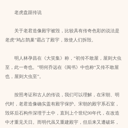
老虎盘踞传说
关于老君造像殿宇被毁，比较具有传奇色彩的说法是
老虎“鸠占鹊巢”霸占了殿宇，致使人们拆毁。
明人林孕昌在《大笑集》称，“初传不敢屋，屋则大虫
至，此一奇也。”明何乔远在《闽书》中也称“又传不敢屋
也，屋则大虫至”。
按照考证和古人的传说，我们可以理解，在宋朝、明
代时，老君造像确实盖有殿宇保护。宋朝的殿宇系石室，
毁坏后石构件深埋于土中，直到上个世纪90年代，在改造
中才重见天日。而明代虽又重建殿宇，但后来又遭破坏，