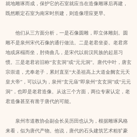
就地雕琢而成，保护它的石室就应当在造像雕琢后再建，
既然断定石室为南宋时所建，则造像理应更早。
他们从三方面分析，一是石像圆雕，即立体雕刻。圆
雕不是泉州宋代石像的通行做法。二是老君坐姿。老君席
地或床榻而坐，肘倚曲几，是宋代以前汉民族的起居习
惯。三是老君岩旧称“玄玄洞”或“元元洞”。唐代中叶，唐玄
宗崇道，尤奉老子，累封直至“大圣祖高上大道金阙玄元天
皇大帝”，可以认为，泉州“玄元庙”即泉州“玄玄洞”或“元元
洞”，也即是老君造像。从这三个方面，两位专家认定，老
君造像甚至有凿于唐代的可能。
泉州市道教协会副会长吴历田也认为，根据雕琢风格
来看，似为唐代产物。他说，唐代的石头建筑艺术粗犷豪