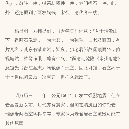
失），散斗一件，绰幕枋残件一件，券门楔石一件。此
外，还挖掘到了两枚铜钱，宋代、清代各一枚。
杨昌明、方拥提到，《大笑集》记载：“吾于清源山
下，得两石像焉，一为老君，一为弥陀。自老君而西，有
片瓦岩，其东有清泰岩，皆废。独老君岿然露顶而坐，俯
视鲤城，掀髯睁眼，凛有生气。”而清朝乾隆《泉州府志》
及道光《晋江县志》均载像而无室。因此可知，石室约于
十七世纪初最后一次重建，但不久就废了。
明万历三十二年（公元1604年）发生强烈地震，但在
岩室复新以前。后代亦有震灾，但同在清源山的弥陀岩、
瑞像岩两石室均得幸存，专家认为老君岩石室被毁可能有
其他原因。