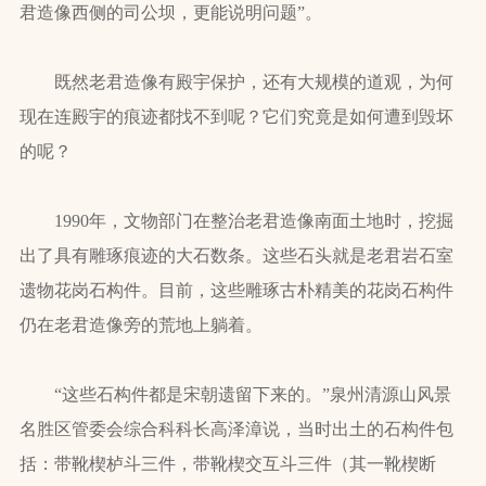
君造像西侧的司公坝，更能说明问题”。
既然老君造像有殿宇保护，还有大规模的道观，为何
现在连殿宇的痕迹都找不到呢？它们究竟是如何遭到毁坏
的呢？
1990年，文物部门在整治老君造像南面土地时，挖掘
出了具有雕琢痕迹的大石数条。这些石头就是老君岩石室
遗物花岗石构件。目前，这些雕琢古朴精美的花岗石构件
仍在老君造像旁的荒地上躺着。
“这些石构件都是宋朝遗留下来的。”泉州清源山风景
名胜区管委会综合科科长高泽漳说，当时出土的石构件包
括：带靴楔栌斗三件，带靴楔交互斗三件（其一靴楔断