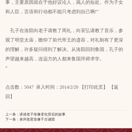
事，主要原因就在于他好议论人，揭人的短处。作为子女
和人臣，言语和行动都不能只考虑到自己啊!”
孔子在洛阳向老子请教了周礼，向苌弘请教了音乐，参
观了明堂太庙，瞻仰了前代帝王的遗容，对礼制有了更深
的理解，许多疑问得到了解决。从洛阳回到鲁国，孔子的
声望越来越高，连远方的人都来鲁国拜师求学。
”
点击数：5047 录入时间：2014/2/20 【打印此页】 【返
回】
上一条：
讲述老子坐像变化背后的故事
下一条：
泉州老君造像千古谜团