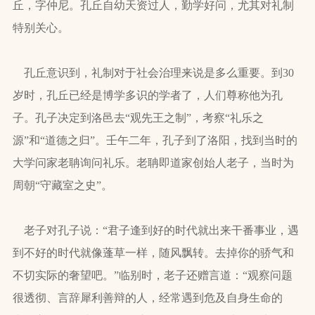
丘，字仲尼。孔丘自幼天资过人，勤学好问，尤其对礼制
特别关心。
孔丘意识到，礼制对于社会治理来说是多么重要。到30
岁时，孔丘已经是博学多识的学者了，人们尊称他为孔
子。孔子决定到洛邑去“观先王之制”，考察“礼乐之
源”和“道德之归”。壬午二年，孔子到了洛阳，找到当时的
大学问家老聃询问礼乐。老聃即道家创始人老子，当时为
周朝“守藏室之史”。
老子对孔子说：“君子逢到好的时代就出来干番事业，遇
到不好的时代就像蓬草一样，随风飘转。去掉你的骄气和
不切实际的奢望吧。”临别时，老子还赠言道：“观察问题
很透彻、言辞犀利善辩的人，经常遇到危及自身生命的